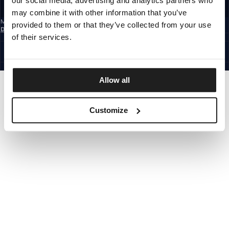
our social media, advertising and analytics partners who
REGISTRIEREN SIE SICH
may combine it with other information that you’ve
Mit der Anmeldung zum Newsletter bestätigst du, dass du die
provided to them or that they’ve collected from your use
Datenschutzerklärung
gelesen hast.
of their services.
GERMANY
©1997 - 2026 PITBULL ALLE RECHTE VORBEHALTEN.
SITE CREDITS
GEHE NACH OBEN
Allow all
Customize