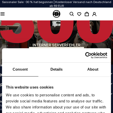
Saisonaler Sale -30 % hat begonnen | Kostenloser Versand nach Deutschland
ab 69 EUR
QUALITÄT HAT BEI UNS PRIORITÄT
Unsere Kleidung wird mit Leidenschaft produziert. Bei Haltbarkeit, Langlebigkeit
der Materialien und Details machen wir keine Kompromisse.
US ORIGIN
Unsere Wurzeln reichen zurück ins San Diego der frühen 90er. Unser Stil ist roh,
authentisch und kompromisslos.
INTERNER SERVERFEHLER
MARKE MIT CHARAKTER
ZURÜCK ZUR STARTSEITE
Unsere Kollektionen tragen Sportler, Kämpfer und eigensinnige Individualisten
INFO
Consent
Details
About
KUNDENBEREICH
RICHTLINIEN
This website uses cookies
FOLLOW US
We use cookies to personalise content and ads, to
provide social media features and to analyse our traffic.
NEWSLETTER
Möchtest du Informationen über die neuesten Aktionen und Neuigkeiten
We also share information about your use of our site with
erhalten?
Email address