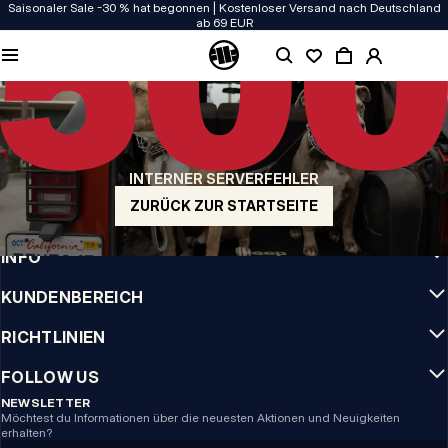
Saisonaler Sale -30 % hat begonnen | Kostenloser Versand nach Deutschland
ab 69 EUR
QUALITÄT HAT BEI UNS PRIORITÄT
Unsere Kleidung wird mit Leidenschaft produziert. Bei Haltbarkeit, Langlebigkeit
der Materialien und Details machen wir keine Kompromisse.
US ORIGIN
Unsere Wurzeln reichen zurück ins San Diego der frühen 90er. Unser Stil ist roh,
authentisch und kompromisslos.
INTERNER SERVERFEHLER
MARKE MIT CHARAKTER
ZURÜCK ZUR STARTSEITE
Unsere Kollektionen tragen Sportler, Kämpfer und eigensinnige Individualisten
INFO
KUNDENBEREICH
RICHTLINIEN
FOLLOW US
NEWSLETTER
Möchtest du Informationen über die neuesten Aktionen und Neuigkeiten
erhalten?
Email address