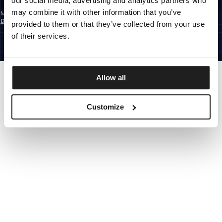
our social media, advertising and analytics partners who
may combine it with other information that you’ve
Mit der Anmeldung zum Newsletter bestätigst du, dass du die
Datenschutzerklärung
gelesen hast.
provided to them or that they’ve collected from your use
GERMANY
of their services.
©1997 - 2026 PITBULL ALLE RECHTE VORBEHALTEN.
SITE CREDITS
GEHE NACH OBEN
Allow all
Customize